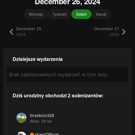
December 26, 2024
Miesiąc
Tydzień
Dzień
Kanał
December 25
December 27
2024
2024
Dzisiejsze wydarzenia
Brak zaplanowanych wydarzeń w tym dniu.
Dziś urodziny obchodzi 2 solenizantów:
Grzebcio328
Wiek: 26 lat
HreniOfficial