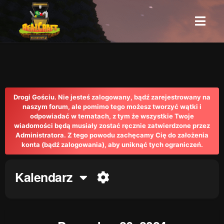
Drogi Gościu. Nie jesteś zalogowany, bądź zarejestrowany na
naszym forum, ale pomimo tego możesz tworzyć wątki i
odpowiadać w tematach, z tym że wszystkie Twoje
wiadomości będą musiały zostać ręcznie zatwierdzone przez
Administratora. Z tego powodu zachęcamy Cię do założenia
konta (bądź zalogowania), aby uniknąć tych ograniczeń.
Kalendarz