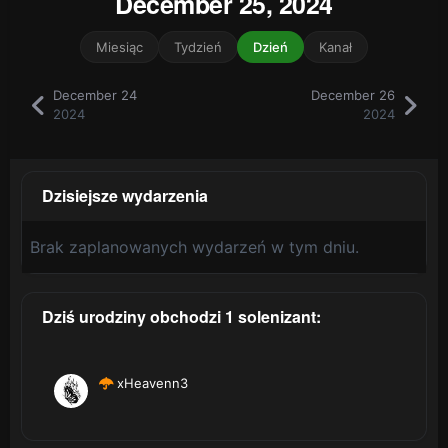
December 25, 2024
Miesiąc
Tydzień
Dzień
Kanał
December 24
December 26
2024
2024
Dzisiejsze wydarzenia
Brak zaplanowanych wydarzeń w tym dniu.
Dziś urodziny obchodzi 1 solenizant:
xHeavenn3