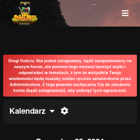
Drogi Gościu. Nie jesteś zalogowany, bądź zarejestrowany na
naszym forum, ale pomimo tego możesz tworzyć wątki i
odpowiadać w tematach, z tym że wszystkie Twoje
wiadomości będą musiały zostać ręcznie zatwierdzone przez
Administratora. Z tego powodu zachęcamy Cię do założenia
konta (bądź zalogowania), aby uniknąć tych ograniczeń.
Kalendarz