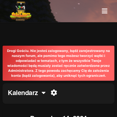
Drogi Gościu. Nie jesteś zalogowany, bądź zarejestrowany na
naszym forum, ale pomimo tego możesz tworzyć wątki i
odpowiadać w tematach, z tym że wszystkie Twoje
wiadomości będą musiały zostać ręcznie zatwierdzone przez
Administratora. Z tego powodu zachęcamy Cię do założenia
konta (bądź zalogowania), aby uniknąć tych ograniczeń.
Kalendarz