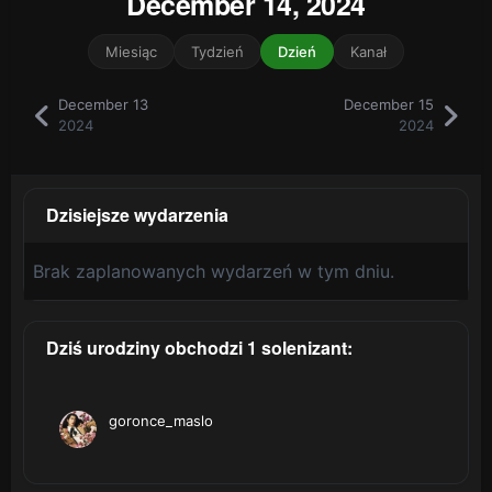
December 14, 2024
Miesiąc
Tydzień
Dzień
Kanał
December 13
December 15
2024
2024
Dzisiejsze wydarzenia
Brak zaplanowanych wydarzeń w tym dniu.
Dziś urodziny obchodzi 1 solenizant:
goronce_maslo