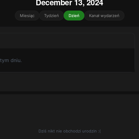
December 13, 2024
Miesiąc
Tydzień
Dzień
Kanał wydarzeń
tym dniu.
Dziś nikt nie obchodzi urodzin :(