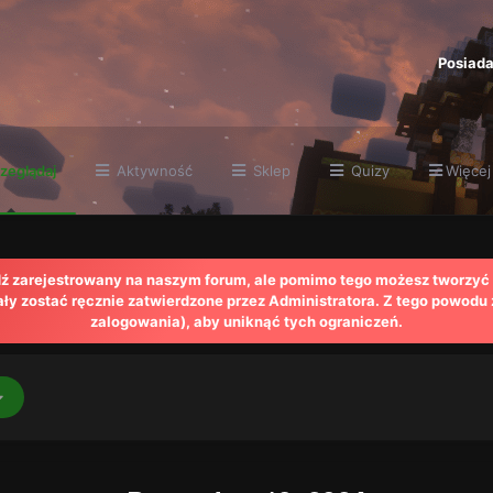
Posiada
zeglądaj
Aktywność
Sklep
Quizy
Więcej
ądź zarejestrowany na naszym forum, ale pomimo tego możesz tworzyć 
y zostać ręcznie zatwierdzone przez Administratora. Z tego powodu
zalogowania), aby uniknąć tych ograniczeń.