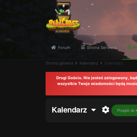
Forum
Strona Serwera
Pr
Strona główna
Kalendarz
Kalendarz
Drogi Gościu. Nie jesteś zalogowany, b
wszystkie Twoje wiadomości będą musiał
Kalendarz
Przejdź do