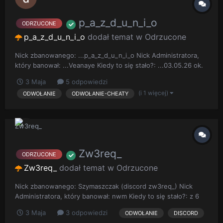
p_a_z_d_u_n_i_o
ODRZUCONE
p_a_z_d_u_n_i_o
dodał temat w
Odrzucone
Nick zbanowanego: ...p_a_z_d_u_n_i_o Nick Administratora,
który banował: ...Veanaye Kiedy to się stało?: ...03.05.26 ok.
16:00 Opis sytuacji: ...dostałem bana za fastbreaka wiem że
3 Maja
5 odpowiedzi
zle zrobilem i nie zamierzam tego powtarzać .Niedługo mam
(i 1 więcej)
ODWOŁANIE
ODWOŁANIE-CHEATY
urodziny wiec fajnie by było skrocić lub odwołać kare....
Zw3req_
ODRZUCONE
Zw3req_
dodał temat w
Odrzucone
Nick zbanowanego: Szymaszczak (discord zw3req_) Nick
Administratora, który banował: nwm Kiedy to się stało?: z 6
miesiecy temu Opis sytuacji: dostalem bana na discordzie real
3 Maja
3 odpowiedzi
ODWOŁANIE
DISCORD
crafta za spamowanie Screen bana: