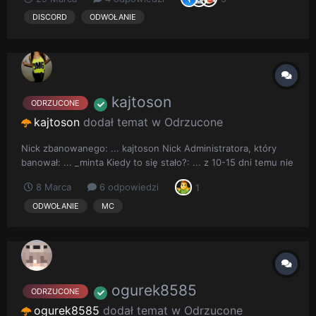
dostała bana wiem za co ale nwm czy powinienem skoro
zostałem upomniany przez adm karinka oto i po tym
DISCORD
ODWOŁANIE
przestałem wys...
kajtoson
ODRZUCONE
kajtoson
dodał temat w
Odrzucone
Nick zbanowanego: ... kajtoson Nick Administratora, który
banował: ... _minta Kiedy to się stało?: ... z 10-15 dni temu nie
wiem Opis sytuacji: ... nie mam mk a dostałem bana za mk
8 Marca
6 odpowiedzi
1
Screen bana:
ODWOŁANIE
MC
ogurek8585
ODRZUCONE
ogurek8585
dodał temat w
Odrzucone