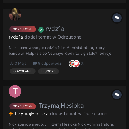
rvdz1a
ODRZUCONE
rvdz1a
dodał temat w
Odrzucone
Nick zbanowanego: rvdz1a Nick Administratora, który
banował: Helpka albo Veanaye Kiedy to się stało?: edycje
temu Opis sytuacji: Dostalam bana za leakowanie, chcialam
3 Maja
9 odpowiedzi
3
poprosic o druga szanse administracje tego superowego
serwerka i pogadac sobie z ludzikam ( w szczegolnosci z
ODWOŁANIE
DISCORD
shadowkiem) Sc...
TrzymajHesioka
ODRZUCONE
TrzymajHesioka
dodał temat w
Odrzucone
Nick zbanowanego: ...TrzymajHesioka Nick Administratora,