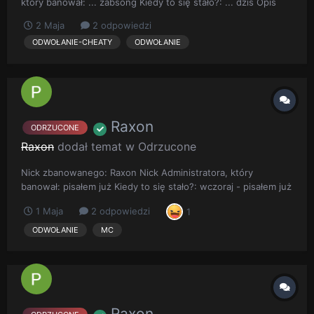
który banował: ... zabsong Kiedy to się stało?: ... dzis Opis
sytuacji: ... ban za auto fish Screen bana: ...
2 Maja
2 odpowiedzi
ODWOŁANIE-CHEATY
ODWOŁANIE
Raxon
ODRZUCONE
Raxon
dodał temat w
Odrzucone
Nick zbanowanego: Raxon Nick Administratora, który
banował: pisałem już Kiedy to się stało?: wczoraj - pisałem już
Opis sytuacji: Dwa razy sie nie będe powtarzał, wnosze o
1 Maja
2 odpowiedzi
1
unbana albo skrócenie - widocznie pseudoadmin o nazwie
A_angel97 ma we łbie szambo zamiast mózgu skoro daje 7 dni
ODWOŁANIE
MC
bana za...
Raxon