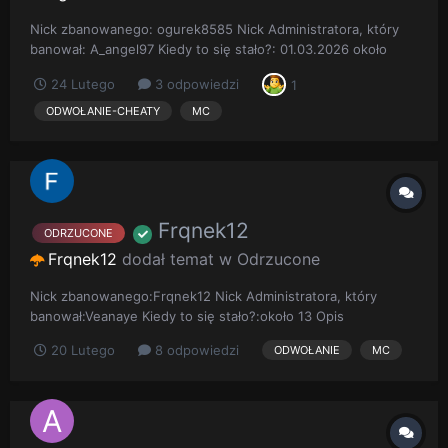
Nick zbanowanego: ogurek8585 Nick Administratora, który
banował: A_angel97 Kiedy to się stało?: 01.03.2026 około
22:34 Długość bana: Do 01.03.2026 22:34 Opis sytuacji: W
24 Lutego
3 odpowiedzi
1
momencie bana łowiłem ryby na automatycznej farmie
zbudowanej wyłącznie z mechanik gry. Nie używałem
ODWOŁANIE-CHEATY
MC
żadnych niedozwolonyc...
Frqnek12
ODRZUCONE
Frqnek12
dodał temat w
Odrzucone
Nick zbanowanego:Frqnek12 Nick Administratora, który
banował:Veanaye Kiedy to się stało?:około 13 Opis
sytuacji:Mój kolega przelał mi kasę bo był mi ją winny Screen
20 Lutego
8 odpowiedzi
ODWOŁANIE
MC
bana: