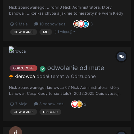
Nick zbanowanego: ...roni10 Nick Administratora, który
banował: ...Korikss chyba a jak nie to niestety nie wiem Kiedy
to się stało?: ... 2 lata temu Opis sytuacji: ...Witam sytuacija
9 Maja
10 odpowiedzi
3
miała miejscie 2 lata temu, więc niestety nie posiadam
informacij na ten temat, o co to był ban :( Screen ba...
(i 1 więcej)
ODWOŁANIE
MC
odwolanie od mute
ODRZUCONE
kierowca
dodał temat w
Odrzucone
Nick zbanowanego: kierowca_67 Nick Administratora, który
banował: Casp Kiedy to się stało?: 26.12.2025 Opis sytuacji:
bylo to dawno to moge nie pamietac dokladnie ale pisalem
7 Maja
3 odpowiedzi
2
glupoty i nie wykonywalem polecen administracji i nie
uspokajalem sie po paru mute wiec dostalem wyciszenie i ze
ODWOŁANIE
DISCORD
jest n...