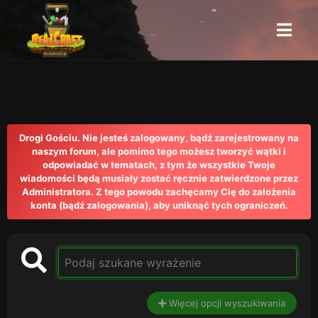
Drogi Gościu. Nie jesteś zalogowany, bądź zarejestrowany na
naszym forum, ale pomimo tego możesz tworzyć wątki i
odpowiadać w tematach, z tym że wszystkie Twoje
wiadomości będą musiały zostać ręcznie zatwierdzone przez
Administratora. Z tego powodu zachęcamy Cię do założenia
konta (bądź zalogowania), aby uniknąć tych ograniczeń.
Więcej opcji wyszukiwania