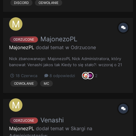
pozbierac po tym.Prosze o litosc😭💔💔
DISCORD
ODWOŁANIE
MajonezoPL
ODRZUCONE
MajonezPL
dodał temat w
Odrzucone
Nick zbanowanego: MajonezoPL Nick Administratora, który
banował: Venashi jakos tak Kiedy to się stało?: wczoraj o 21
51 Opis sytuacji: Bylem na mucie za wulgaryzm, moje 5 upo.
18 Czerwca
8 odpowiedzi
2
Nie mogac nic pisac dalem 2 przedmioty na licytacje "
[21:37:09] [Render thread/INFO]: [System] [CHAT]
ODWOŁANIE
MC
[RealCraft]...
Venashi
ODRZUCONE
MajonezPL
dodał temat w
Skargi na
Administratorów