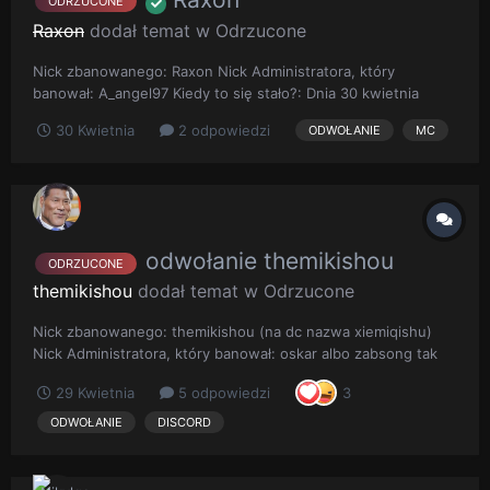
ODRZUCONE
Raxon
dodał temat w
Odrzucone
Nick zbanowanego: Raxon Nick Administratora, który
banował: A_angel97 Kiedy to się stało?: Dnia 30 kwietnia
2026 r., około godz. 23:10 Opis sytuacji: W wyżej
30 Kwietnia
2 odpowiedzi
ODWOŁANIE
MC
wymienionym dniu i czasie otrzymałem całkowicie niesłuszną
oraz nieusprawiedliwioną banicję za "Griefowanie działki".
Jest to kara niead...
odwołanie themikishou
ODRZUCONE
themikishou
dodał temat w
Odrzucone
Nick zbanowanego: themikishou (na dc nazwa xiemiqishu)
Nick Administratora, który banował: oskar albo zabsong tak
mysle Kiedy to się stało?: 2 lata temu chyba? albo cos takiego
29 Kwietnia
5 odpowiedzi
3
Opis sytuacji: szczerze to nie jestem pewien, ale z tego co
kojarze to dostalem bana jako nastepstwo bana w
ODWOŁANIE
DISCORD
minecrafc...