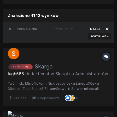
Znaleziono 4142 wyników
POPRZEDNIA
Strona 1 z 166
DALEJ
SORTUJ WG
Skarga
ODRZUCONE
lugh568
dodał temat w
Skargi na Administratorów
Twój nick: MisioNoForm Nick osoby oskarżanej: xXOskar
Miejsce (TeamSpeak3/Forum/Serwer): Serwer minecraft i
discord Opis sytuacji: Dzień dobry. Ostatnimi czasy tak
13 Lipca
5 odpowiedzi
6
tydzień temu szanowny HeadAdmin z zewnętrznej strony (z
mojego punktu widzenia jak i zapewne z reszty graczy)
Decyzje Oskara w moi...