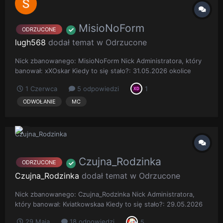
MisioNoForm
ODRZUCONE
lugh568
dodał temat w
Odrzucone
Nick zbanowanego: MisioNoForm Nick Administratora, który
banował: xXOskar Kiedy to się stało?: 31.05.2026 okolice
godziny 20:30 Opis sytuacji: Dobry wieczór wszystkim.
1 Czerwca
5 odpowiedzi
1
Wczoraj dostałem mute na tydzień czasu gdzie prześmiewczo
ogólnie pisałem do Shadowa co ma zrobić aby zdobyć gracza
ODWOŁANIE
MC
edycji. Co...
Czujna_Rodzinka
ODRZUCONE
Czujna_Rodzinka
dodał temat w
Odrzucone
Nick zbanowanego: Czujna_Rodzinka Nick Administratora,
który banował: Kviatkowskaa Kiedy to się stało?: 29.05.2026
Opis sytuacji: witam dzisiaj w nocy dostalem bana za
29 Maja
18 odpowiedzi
5