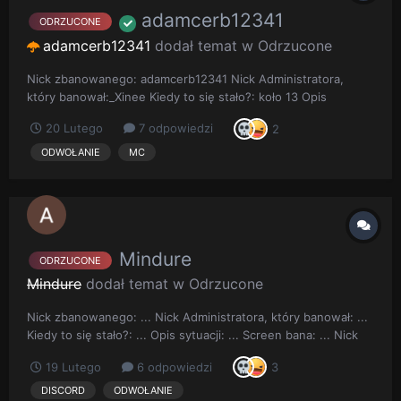
adamcerb12341
ODRZUCONE
adamcerb12341
dodał temat w
Odrzucone
Nick zbanowanego: adamcerb12341 Nick Administratora,
który banował:_Xinee Kiedy to się stało?: koło 13 Opis
sytuacji: typek pisał na czacie że kupuje klucze ja się tepłem a
20 Lutego
7 odpowiedzi
2
on dał mi kasę i przelałem kasę koledze bo byłem mu winny
Screen bana: ...
ODWOŁANIE
MC
Mindure
ODRZUCONE
Mindure
dodał temat w
Odrzucone
Nick zbanowanego: ... Nick Administratora, który banował: ...
Kiedy to się stało?: ... Opis sytuacji: ... Screen bana: ... Nick
zbanowanego: ... Nick Administratora, który banował: ... Kiedy
19 Lutego
6 odpowiedzi
3
to się stało?: ... Opis sytuacji: ... Screen bana: ... Oto
uzupełniony wzór odwołan...
DISCORD
ODWOŁANIE