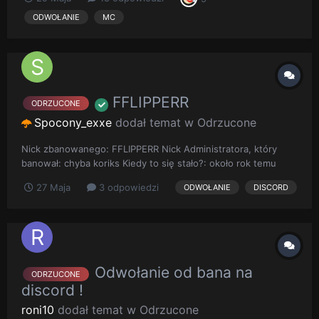
rozpowszechnianie danych osobowych bo napisalem na msg
do osoby która zna gracza o którym pisalem zglosili mnie co
ODWOŁANIE
MC
jest zabawn...
FFLIPPERR
ODRZUCONE
Spocony_exxe
dodał temat w
Odrzucone
Nick zbanowanego: FFLIPPERR Nick Administratora, który
banował: chyba koriks Kiedy to się stało?: około rok temu
Opis sytuacji: Wraz z kolegami pisalismy na chat ogolnym czy
27 Maja
3 odpowiedzi
ODWOŁANIE
DISCORD
byly administrator koriks wkreci nas w biznes 50zl za gram.
Uważam, że było to głupie, minął już rok wiec licze na
unban...
Odwołanie od bana na
ODRZUCONE
discord !
roni10
dodał temat w
Odrzucone