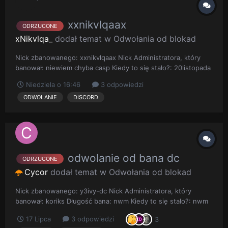
xxnikvlqaax
ODRZUCONE
xNikvlqa_
dodał temat w
Odwołania od blokad
Nick zbanowanego: xxnikvlqaax Nick Administratora, który
banował: niewiem chyba casp Kiedy to się stało?: 20listopada
2025 Opis sytuacji: piszę, ponieważ chciałabym jeszcze raz
Niedziela o 16:46
3 odpowiedzi
przeprosić za swoje zachowanie związane z lajkowaniem
ODWOŁANIE
DISCORD
zdjęć. Ostatnie odwolanie napisalam chyba 20listopada. Wi...
odwolanie od bana dc
ODRZUCONE
Cycor
dodał temat w
Odwołania od blokad
Nick zbanowanego: y3ivy-dc Nick Administratora, który
banował: koriks Długość bana: nwm Kiedy to się stało?: nwm
z rok temu chyba Opis sytuacji: nie pamietam ale od tego
17 Lipca
3 odpowiedzi
3
czasu zle sypiam i chodze do psychologa i staram sie