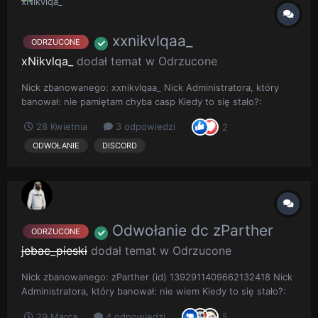
xxnikvlqaa_
ODRZUCONE
xNikvlqa_
dodał temat w
Odrzucone
Nick zbanowanego: xxnikvlqaa_ Nick Administratora, który
banował: nie pamiętam chyba casp Kiedy to się stało?:
20listopada Opis sytuacji: Chciałabym odwołać się od
28 Kwietnia
3 odpowiedzi
2
nałożonego na mnie permanentnego bana na Discordzie za
likowanie zdjęć. Zdaję sobie sprawę że moje zachowanie było
ODWOŁANIE
DISCORD
nie...
Odwołanie dc zParther
ODRZUCONE
jebac_pieski
dodał temat w
Odrzucone
Nick zbanowanego: zParther (id) 1392911409662132418 Nick
Administratora, który banował: nie wiem Kiedy to się stało?:
25.03 koło godziny 20:30 nie mam informacji Opis sytuacji:
29 Marca
4 odpowiedzi
5