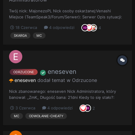
Twój nick: MajonezoPL Nick osoby oskarżanej:Venashi
Miejsce (TeamSpeak3/Forum/Serwer): Serwer Opis sytuacji:
Daje bana gdzie nic nielegalnego nie robilem i to jeszcze za
18 Czerwca
4 odpowiedzi
4
omijanie systemu blokad gdzie nic nie omijalem cheatowalem i
wchodzilem z innego konta czy cos nie. za mocno sie
SKARGA
MC
poczul/...
eneseven
ODRZUCONE
eneseven
dodał temat w
Odrzucone
Nick zbanowanego: eneseven Nick Administratora, który
banował: _ZmK_ Długość bana: 21dni Kiedy to się stało?:
02.06.2026 23:28 Opis sytuacji: Po evencie zostałem wzięty
3 Czerwca
4 odpowiedzi
2
na sprawdzanie na którym jak mi _ZmK_ powiedział że według
logów wszedłem na serwer z odpalonym x-ray który wył...
MC
ODWOŁANIE-CHEATY