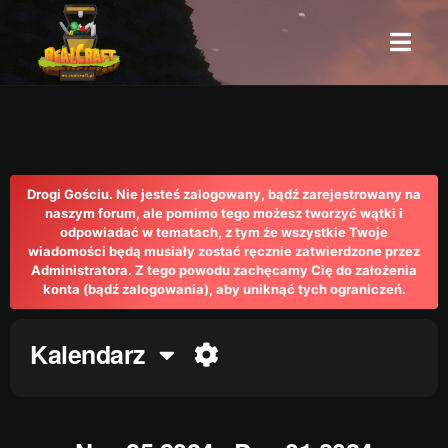
Drogi Gościu. Nie jesteś zalogowany, bądź zarejestrowany na
naszym forum, ale pomimo tego możesz tworzyć wątki i
odpowiadać w tematach, z tym że wszystkie Twoje
wiadomości będą musiały zostać ręcznie zatwierdzone przez
Administratora. Z tego powodu zachęcamy Cię do założenia
konta (bądź zalogowania), aby uniknąć tych ograniczeń.
Kalendarz