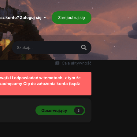
sz konto? Zaloguj się
Zarejestruj się
Cała aktywność
wątki i odpowiadać w tematach, z tym że
 zachęcamy Cię do założenia konta (bądź
Obserwujący
3