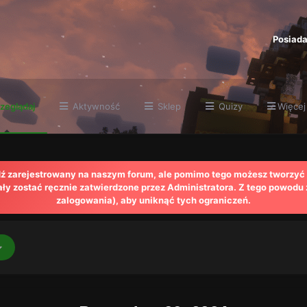
Posiada
zeglądaj
Aktywność
Sklep
Quizy
Więcej
ądź zarejestrowany na naszym forum, ale pomimo tego możesz tworzyć 
y zostać ręcznie zatwierdzone przez Administratora. Z tego powodu
zalogowania), aby uniknąć tych ograniczeń.