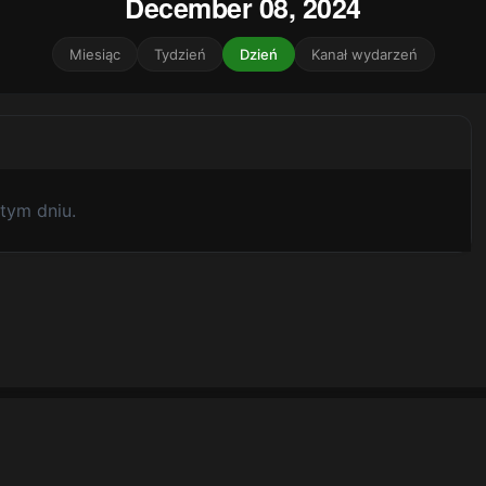
December 08, 2024
Miesiąc
Tydzień
Dzień
Kanał wydarzeń
tym dniu.