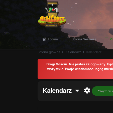
Forum
Strona Serwera
Pr
Strona główna
Kalendarz
Kalendarz
Drogi Gościu. Nie jesteś zalogowany, b
wszystkie Twoje wiadomości będą musiał
Kalendarz
Przejdź do