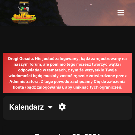
Drogi Gościu. Nie jesteś zalogowany, bądź zarejestrowany na
naszym forum, ale pomimo tego możesz tworzyć wątki i
odpowiadać w tematach, z tym że wszystkie Twoje
wiadomości będą musiały zostać ręcznie zatwierdzone przez
Administratora. Z tego powodu zachęcamy Cię do założenia
konta (bądź zalogowania), aby uniknąć tych ograniczeń.
Kalendarz