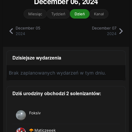
December 06, 2024
Miesiąc
Tydzień
Dzień
Kanał
December 05
December 07
2024
2024
Dzisiejsze wydarzenia
Brak zaplanowanych wydarzeń w tym dniu.
Dziś urodziny obchodzi 2 solenizantów:
Foksiv
Maticzeeek