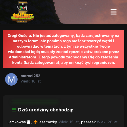
Drogi Gościu. Nie jesteś zalogowany, bądź zarejestrowany na
naszym forum, ale pomimo tego możesz tworzyć wątki i
odpowiadać w tematach, z tym że wszystkie Twoje
wiadomości będą musiały zostać ręcznie zatwierdzone przez
Administratora. Z tego powodu zachęcamy Cię do założenia
konta (bądź zalogowania), aby uniknąć tych ograniczeń.
marcel252
Wiek: 18 lat
Dziś urodziny obchodzą:
Lamkowaa
,
lasersaxlgt
Wiek: 15 lat
,
pitereek
Wiek: 26 lat