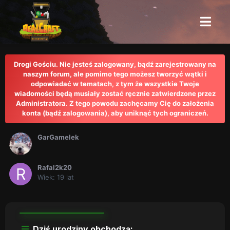
Drogi Gościu. Nie jesteś zalogowany, bądź zarejestrowany na
naszym forum, ale pomimo tego możesz tworzyć wątki i
odpowiadać w tematach, z tym że wszystkie Twoje
wiadomości będą musiały zostać ręcznie zatwierdzone przez
Administratora. Z tego powodu zachęcamy Cię do założenia
konta (bądź zalogowania), aby uniknąć tych ograniczeń.
GarGamelek
Rafal2k20
Wiek: 19 lat
Dziś urodziny obchodzą: