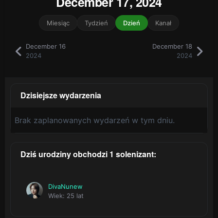
December 17, 2024
Miesiąc
Tydzień
Dzień
Kanał
December 16
December 18
2024
2024
Dzisiejsze wydarzenia
Brak zaplanowanych wydarzeń w tym dniu.
Dziś urodziny obchodzi 1 solenizant:
DivaNunew
Wiek: 25 lat