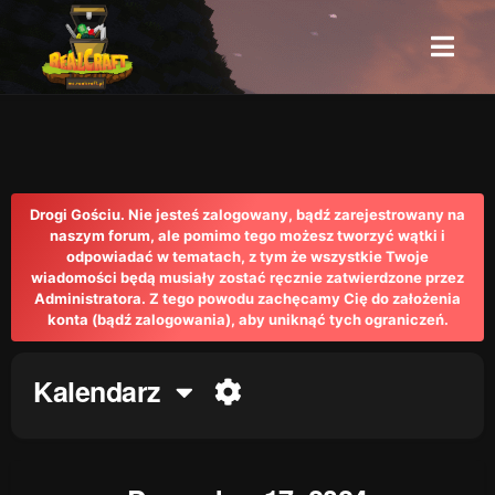
Drogi Gościu. Nie jesteś zalogowany, bądź zarejestrowany na
naszym forum, ale pomimo tego możesz tworzyć wątki i
odpowiadać w tematach, z tym że wszystkie Twoje
wiadomości będą musiały zostać ręcznie zatwierdzone przez
Administratora. Z tego powodu zachęcamy Cię do założenia
konta (bądź zalogowania), aby uniknąć tych ograniczeń.
Kalendarz